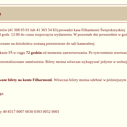
a
letów (41 368 05 01 lub 41 365 54 83) prowadzi kasa Filharmonii Świętokrzyskiej.
 godz. 12.00 do czasu rozpoczęcia wydarzenia. W pozostałe dni powszednie w god
wane na dziedzińcu zostaną przeniesione do sali kameralnej.
kasie FŚ w ciągu
72 godzin
od momentu zarezerwowania. Po tym terminie rezerwac
 niezrealizowane zamówienia. Bilety można wówczas wykupywać jedynie w wolnej
ane bilety na konto Filharmonii
. Wówczas bilety można odebrać w późniejszym 
rga
czy 49 8517 0007 0030 0393 0052 0001