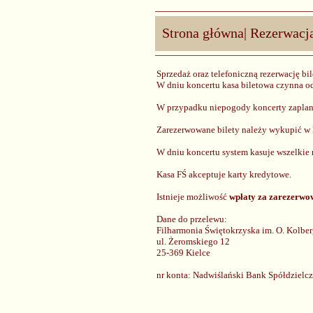
Strona główna
|
Rezerwacj
Sprzedaż oraz telefoniczną rezerwację bi
W dniu koncertu kasa biletowa czynna od
W przypadku niepogody koncerty zaplano
Zarezerwowane bilety należy wykupić w 
W dniu koncertu system kasuje wszelkie
Kasa FŚ akceptuje karty kredytowe.
Istnieje możliwość
wpłaty za zarezerwow
Dane do przelewu:
Filharmonia Świętokrzyska im. O. Kolbe
ul. Żeromskiego 12
25-369 Kielce
nr konta: Nadwiślański Bank Spółdziel