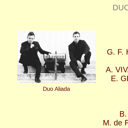
DUO
G. F.
A. VI
E. G
Duo Aliada
B.
M. de 