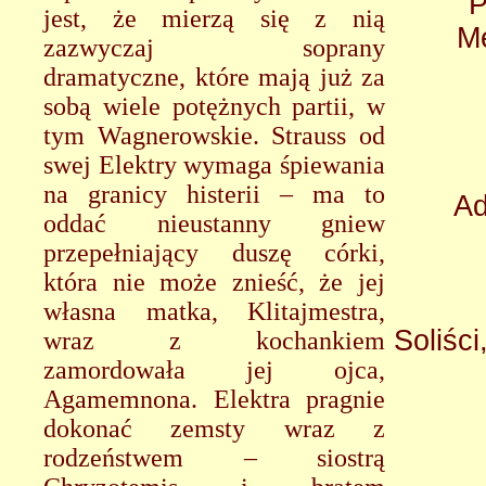
P
jest, że mierzą się z nią
Me
zazwyczaj soprany
dramatyczne, które mają już za
sobą wiele potężnych partii, w
tym Wagnerowskie. Strauss od
swej Elektry wymaga śpiewania
na granicy histerii – ma to
Ad
oddać nieustanny gniew
przepełniający duszę córki,
która nie może znieść, że jej
własna matka, Klitajmestra,
Soliści
wraz z kochankiem
zamordowała jej ojca,
Agamemnona. Elektra pragnie
dokonać zemsty wraz z
rodzeństwem – siostrą