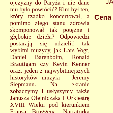
J
ojczyzny do Paryża i nie dane
mu było powrócić? Kim był ten,
który rzadko koncertował, a
Cena 
pomimo złego stanu zdrowia
skomponował tak potężne i
głębokie dzieła? Odpowiedzi
postarają się udzielić tak
wybitni muzycy, jak Lars Vogt,
Daniel Barenboim, Ronald
Brautigam czy Kevin Kenner
oraz. jeden z najwybitniejszych
historyków muzyki – Jeremy
Siepmann. Na ekranie
zobaczymy i usłyszymy także
Janusza Olejniczaka i Orkiestrę
XVIII Wieku pod kierunkiem
Fransa Brüggena. Narratorką