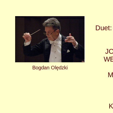
Duet
J
WE
Bogdan Olędzki
M
K