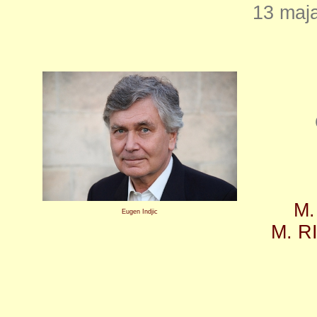
13 maja
M.
Eugen Indjic
M. R