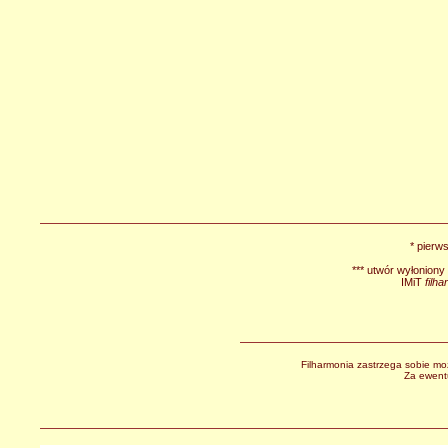
* pierw
*** utwór wyłonion
IMiT
filha
Filharmonia zastrzega sobie m
Za ewent