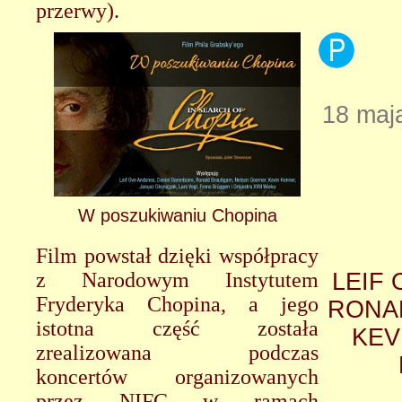
przerwy).
18 maja
W poszukiwaniu Chopina
Film powstał dzięki współpracy
z Narodowym Instytutem
LEIF
Fryderyka Chopina, a jego
RONA
istotna część została
KEV
zrealizowana podczas
koncertów organizowanych
przez NIFC w ramach